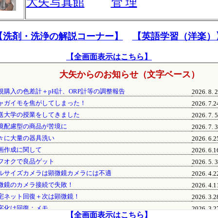
大矢写真館
管 理
【洗剤・洗浄の解説コーナー】
【英語学習（洋楽）
【全画面表示はこちら】
【全画面表示はこちら】