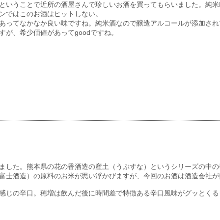
ということで近所の酒屋さんで珍しいお酒を買ってもらいました。純米
ンではこのお酒はヒットしない。
あってなかなか良い味ですね。純米酒なので醸造アルコールが添加され
が、希少価値があってgoodですね。
ました。熊本県の花の香酒造の産土（うぶすな）というシリーズの中の
富士酒造）の原料のお米が思い浮かびますが、今回のお酒は酒造会社が
感じの辛口。穂増は飲んだ後に時間差で特徴ある辛口風味がグッとくる