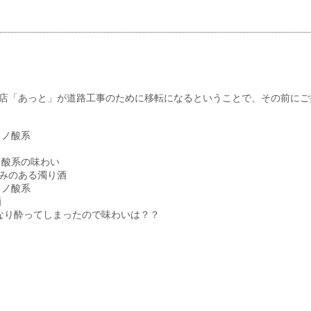
店「あっと」が道路工事のために移転になるということで、その前にご挨
ミノ酸系
ノ酸系の味わい
みのある濁り酒
ミノ酸系
酒
かなり酔ってしまったので味わいは？？