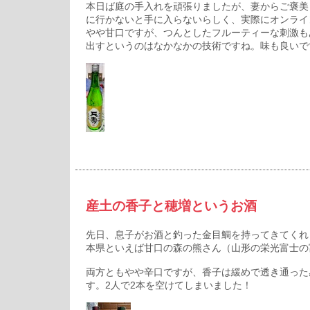
本日ば庭の手入れを頑張りましたが、妻からご褒美
に行かないと手に入らないらしく、実際にオンライ
やや甘口ですが、つんとしたフルーティーな刺激も
出すというのはなかなかの技術ですね。味も良いです
産土の香子と穂増というお酒
先日、息子がお酒と釣った金目鯛を持ってきてくれ
本県といえば甘口の森の熊さん（山形の栄光富士の
両方ともやや辛口ですが、香子は緩めで透き通った
す。2人で2本を空けてしまいました！