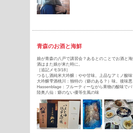
青森のお酒と海鮮
娘が青森の八戸で講習会？あるとのことでお酒と海
酒はまた娘が来た時に。
［追記メモ3/18］
つるし酒純米大吟醸：やや甘味。上品なアミノ酸味
大吟醸雫酒桃川：独特の（癖のある？）味。後味悪
Hassenblage：フルーティーながら果物の酸味で
陸奥八仙：癖のない優等生風の味