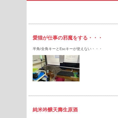
愛猫が仕事の邪魔をする・・・
半角/全角キーとEscキーが使えない・・・
純米吟醸天壽生原酒