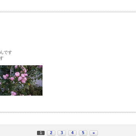
んです
す
1
2
3
4
5
»