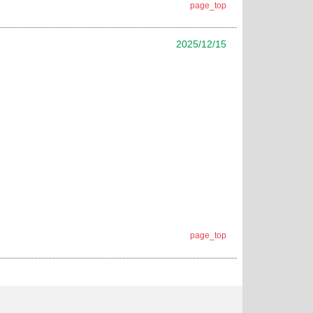
page_top
2025/12/15
page_top