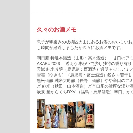
久々のお酒メモ
息子が馴染みの板橋区大山にあるお酒のおいしいお
し時間が経過しましたが久々にお酒メモです。
朝日鷹 特選本醸造（山形：高木酒造） 甘口のア
AKABU2026 透明な味わいで少し独特の香り有り
天賦 純米吟醸（鹿児島：西酒造）透明＋少しアミ
雪雲［ゆきも］（鹿児島：富士酒造）鋭さ＋若干甘
黒松仙醸 純米大吟醸（長野：仙醸）やや辛口のア
ど 純米（秋田：山本酒造）ど辛口系の濃厚な濁り
辰泉 超からくちDXVI（福島：辰泉酒造）辛口。