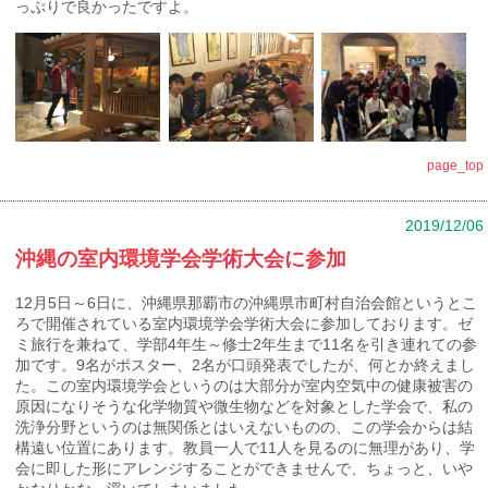
っぷりで良かったですよ。
page_top
2019/12/06
沖縄の室内環境学会学術大会に参加
12月5日～6日に、沖縄県那覇市の沖縄県市町村自治会館というとこ
ろで開催されている室内環境学会学術大会に参加しております。ゼ
ミ旅行を兼ねて、学部4年生～修士2年生まで11名を引き連れての参
加です。9名がポスター、2名が口頭発表でしたが、何とか終えまし
た。この室内環境学会というのは大部分が室内空気中の健康被害の
原因になりそうな化学物質や微生物などを対象とした学会で、私の
洗浄分野というのは無関係とはいえないものの、この学会からは結
構遠い位置にあります。教員一人で11人を見るのに無理があり、学
会に即した形にアレンジすることができませんで、ちょっと、いや