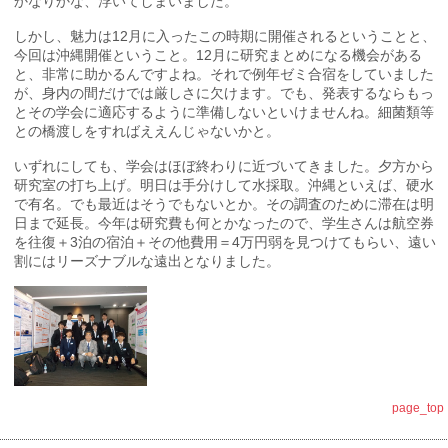
かなりかな、浮いてしまいました。
しかし、魅力は12月に入ったこの時期に開催されるということと、
今回は沖縄開催ということ。12月に研究まとめになる機会がある
と、非常に助かるんですよね。それで例年ゼミ合宿をしていました
が、身内の間だけでは厳しさに欠けます。でも、発表するならもっ
とその学会に適応するように準備しないといけませんね。細菌類等
との橋渡しをすればええんじゃないかと。
いずれにしても、学会はほぼ終わりに近づいてきました。夕方から
研究室の打ち上げ。明日は手分けして水採取。沖縄といえば、硬水
で有名。でも最近はそうでもないとか。その調査のために滞在は明
日まで延長。今年は研究費も何とかなったので、学生さんは航空券
を往復＋3泊の宿泊＋その他費用＝4万円弱を見つけてもらい、遠い
割にはリーズナブルな遠出となりました。
page_top