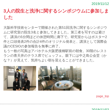
2019/11/12
3人の院生と洗浄に関するシンポジウムに参加しま
した
大阪科学技術センターで開催された第51回洗浄に関するシンポジウ
ムに研究室の院生3名と参加してきました。第三者を写すのは避け
て、講演の5分間ほどの休憩時間に廊下で。研究室からはポスター2
件と口頭発表2件の合計4件のオリジナル発表と、講演として国際会
議のCESIOの参加報告を無事に終了。
もう一枚の写真はアパホテル大阪肥後橋駅前の朝食。30階のレスト
ランの青天井のテラス席でビュッフェ。眼下には中之島公会堂（か
な？）が見えて、気持ちよい朝を迎えることができました。
page_top
2019/11/02