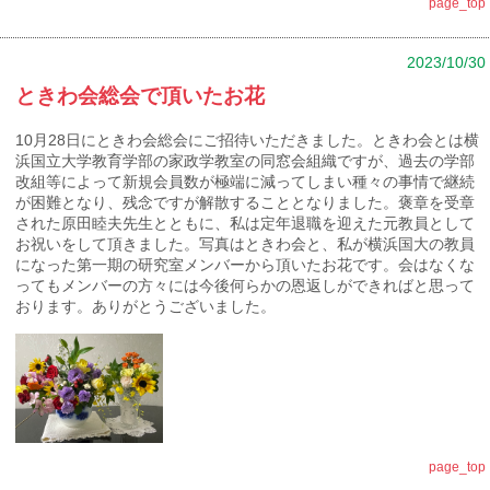
page_top
2023/10/30
ときわ会総会で頂いたお花
10月28日にときわ会総会にご招待いただきました。ときわ会とは横
浜国立大学教育学部の家政学教室の同窓会組織ですが、過去の学部
改組等によって新規会員数が極端に減ってしまい種々の事情で継続
が困難となり、残念ですが解散することとなりました。褒章を受章
された原田睦夫先生とともに、私は定年退職を迎えた元教員として
お祝いをして頂きました。写真はときわ会と、私が横浜国大の教員
になった第一期の研究室メンバーから頂いたお花です。会はなくな
ってもメンバーの方々には今後何らかの恩返しができればと思って
おります。ありがとうございました。
page_top