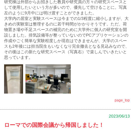
研究棟は外部からお招きした教員や研究員の方々の研究スペースと
して使用したいという方が多いので、優先して空けることに。写真
左のように9月中には明け渡すことができました。
大学内の居室と実験スペースは今までの1/3程度に縮小しますが、大
きめの実験室は整理するのに若干時間がかかりそうです。ただ、荷
物置き場や不足スペースの補完のために大学外に個人の研究室を開
設しました。排気設備等が整っていないのでPCアプリケーションの
作成やごく簡単な実験程度しか現在はできませんが、大学のスペー
スも2年後には担当院生もいなくなり完全撤去となる見込みなので、
その後はこの新たな研究スペース（写真右）で楽しんでいきたいと
思っています。
page_top
2023/06/13
ローマでの国際会議から帰国しました！