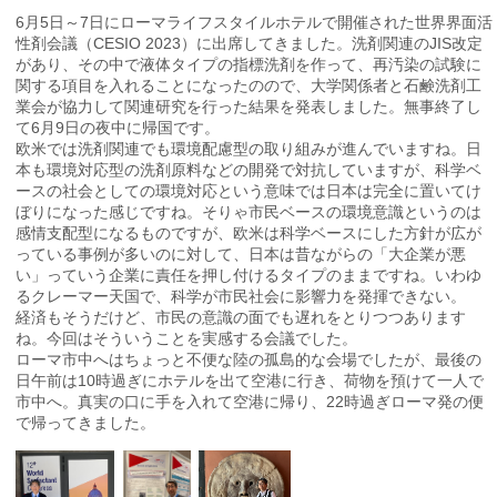
6月5日～7日にローマライフスタイルホテルで開催された世界界面活
性剤会議（CESIO 2023）に出席してきました。洗剤関連のJIS改定
があり、その中で液体タイプの指標洗剤を作って、再汚染の試験に
関する項目を入れることになったのので、大学関係者と石鹸洗剤工
業会が協力して関連研究を行った結果を発表しました。無事終了し
て6月9日の夜中に帰国です。
欧米では洗剤関連でも環境配慮型の取り組みが進んでいますね。日
本も環境対応型の洗剤原料などの開発で対抗していますが、科学ベ
ースの社会としての環境対応という意味では日本は完全に置いてけ
ぼりになった感じですね。そりゃ市民ベースの環境意識というのは
感情支配型になるものですが、欧米は科学ベースにした方針が広が
っている事例が多いのに対して、日本は昔ながらの「大企業が悪
い」っていう企業に責任を押し付けるタイプのままですね。いわゆ
るクレーマー天国で、科学が市民社会に影響力を発揮できない。
経済もそうだけど、市民の意識の面でも遅れをとりつつあります
ね。今回はそういうことを実感する会議でした。
ローマ市中へはちょっと不便な陸の孤島的な会場でしたが、最後の
日午前は10時過ぎにホテルを出て空港に行き、荷物を預けて一人で
市中へ。真実の口に手を入れて空港に帰り、22時過ぎローマ発の便
で帰ってきました。