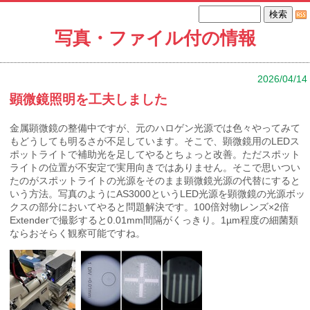
写真・ファイル付の情報
2026/04/14
顕微鏡照明を工夫しました
金属顕微鏡の整備中ですが、元のハロゲン光源では色々やってみて
もどうしても明るさが不足しています。そこで、顕微鏡用のLEDス
ポットライトで補助光を足してやるとちょっと改善。ただスポット
ライトの位置が不安定で実用向きではありません。そこで思いつい
たのがスポットライトの光源をそのまま顕微鏡光源の代替にすると
いう方法。写真のようにAS3000というLED光源を顕微鏡の光源ボッ
クスの部分においてやると問題解決です。100倍対物レンズ×2倍
Extenderで撮影すると0.01mm間隔がくっきり。1µm程度の細菌類
ならおそらく観察可能ですね。