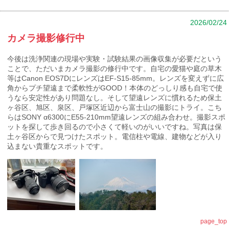
2026/02/24
カメラ撮影修行中
今後は洗浄関連の現場や実験・試験結果の画像収集が必要だという
ことで、ただいまカメラ撮影の修行中です。自宅の愛猫や庭の草木
等はCanon EOS7DにレンズはEF-S15-85mm。レンズを変えずに広
角からプチ望遠まで柔軟性がGOOD！本体のどっしり感も自宅で使
うなら安定性があり問題なし。そして望遠レンズに慣れるため保土
ヶ谷区、旭区、泉区、戸塚区近辺から富士山の撮影にトライ。こち
らはSONY α6300にE55-210mm望遠レンズの組み合わせ。撮影スポ
ットを探して歩き回るので小さくて軽いのがいいですね。写真は保
土ヶ谷区からで見つけたスポット。電信柱や電線、建物などが入り
込まない貴重なスポットです。
page_top