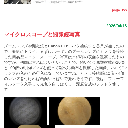
page_top
2026/04/13
マイクロスコープと顕微鏡写真
ズームレンズや顕微鏡とCanon EOS RPを接続する器具が揃ったの
で、撮影にトライ。まずはホーザンのズームレンズにカメラを接続
した簡易型マイクロスコープ。写真は木綿布の表面を観察したもの
ですが、初回は写ればよいということで。続いて金属顕微鏡の20倍
と100倍の対物レンズを使って湿式汚染布を観察した画像。ハロゲン
ランプの色のため橙色になっていますね。カメラ接続部に2倍～4倍
のレンズを付ければ画面いっぱいで撮れそうです。後は、ブルーフ
ィルターを入手して光色を白っぽくし、深度合成のソフトを使っ
て…