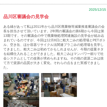
2025/12/15
品川区審議会の見学会
ある縁があって私は2011年から品川区廃棄物等減量推進審議会の会
長を担当させて頂いています。2年間の審議会の第6期から今回は第
13期です。その審議会の中で廃棄物処理関連施設の見学会が組み込
まれているのですが、今回は12月8日に粗大ごみの処理場とPETボト
ル、空き缶、ほか容器リサイクル法関連プラごみの処理場を見学し
てきました。粗大ごみは初めてかもしれませんが、今期の提案ネタ
を結構仕入れることができました。粗大ごみはマンパワー頼りで社
会システムとしての改善が求められますね。その他の資源ごみは捨
て方で資源の品質が大きく変化。それらの点をまた実感できまし
た。