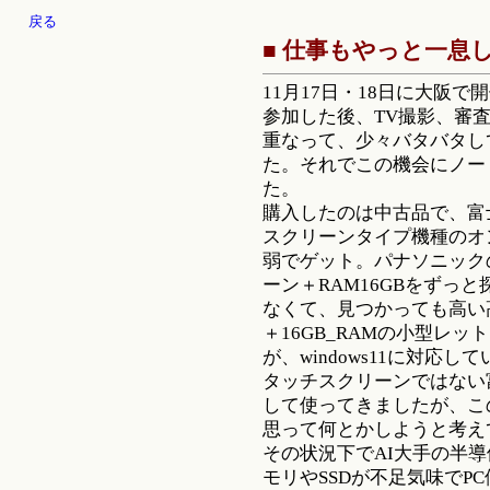
戻る
■ 仕事もやっと一息
11月17日・18日に大阪
参加した後、TV撮影、審
重なって、少々バタバタし
た。それでこの機会にノー
た。
購入したのは中古品で、富士通のl
スクリーンタイプ機種のオン
弱でゲット。パナソニック
ーン＋RAM16GBをずっ
なくて、見つかっても高い
＋16GB_RAMの小型レ
が、windows11に対応し
タッチスクリーンではない富士通
して使ってきましたが、こ
思って何とかしようと考え
その状況下でAI大手の半
モリやSSDが不足気味でP